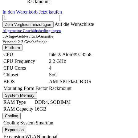
Rackmount
In den Warenkorb
Jetzt kaufen
Auf die Wunschliste
Zum Vergleich hinzufügen
Allgemeine Geschäftsbedingungen
30-Tage-Geld-zurück-Garantie
Versand: 2-3 Geschäftstage
Platform
CPU
Intel® Atom® C3558
CPU Frequency
2.2 GHz
CPU Cores
4
Chipset
SoC
BIOS
AMI SPI Flash BIOS
Mounting Form Factor
Rackmount
System Memory
RAM Type
DDR4
,
SODIMM
RAM Capacity
16GB
Cooling
Cooling System
Smartfan
Expansion
Expansion WLAN
optional