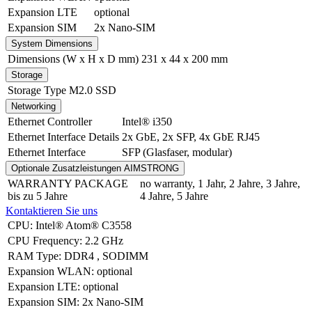
Expansion LTE
optional
Expansion SIM
2x Nano-SIM
System Dimensions
Dimensions (W x H x D mm)
231 x 44 x 200 mm
Storage
Storage Type
M2.0 SSD
Networking
Ethernet Controller
Intel® i350
Ethernet Interface Details
2x GbE
,
2x SFP
,
4x GbE RJ45
Ethernet Interface
SFP (Glasfaser, modular)
Optionale Zusatzleistungen AIMSTRONG
WARRANTY PACKAGE
no warranty
,
1 Jahr
,
2 Jahre
,
3 Jahre
,
bis zu 5 Jahre
4 Jahre
,
5 Jahre
Kontaktieren Sie uns
CPU
:
Intel® Atom® C3558
CPU Frequency
:
2.2 GHz
RAM Type
:
DDR4
,
SODIMM
Expansion WLAN
:
optional
Expansion LTE
:
optional
Expansion SIM
:
2x Nano-SIM