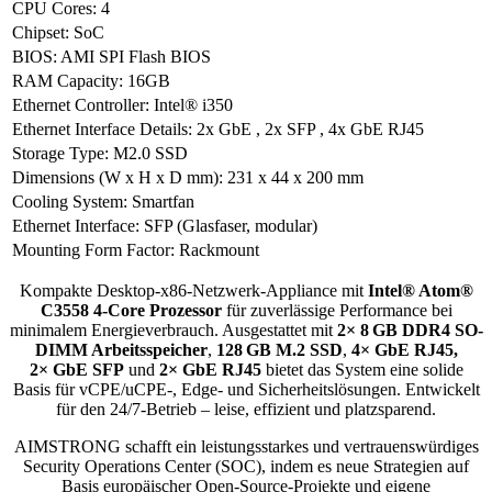
CPU Cores
:
4
Chipset
:
SoC
BIOS
:
AMI SPI Flash BIOS
RAM Capacity
:
16GB
Ethernet Controller
:
Intel® i350
Ethernet Interface Details
:
2x GbE
,
2x SFP
,
4x GbE RJ45
Storage Type
:
M2.0 SSD
Dimensions (W x H x D mm)
:
231 x 44 x 200 mm
Cooling System
:
Smartfan
Ethernet Interface
:
SFP (Glasfaser, modular)
Mounting Form Factor
:
Rackmount
Kompakte Desktop-x86-Netzwerk-Appliance mit
Intel® Atom®
C3558 4-Core Prozessor
für zuverlässige Performance bei
minimalem Energieverbrauch. Ausgestattet mit
2× 8 GB DDR4 SO-
DIMM Arbeitsspeicher
,
128 GB M.2 SSD
,
4× GbE RJ45,
2× GbE SFP
und
2× GbE RJ45
bietet das System eine solide
Basis für vCPE/uCPE-, Edge- und Sicherheitslösungen. Entwickelt
für den 24/7-Betrieb – leise, effizient und platzsparend.
AIMSTRONG schafft ein leistungsstarkes und vertrauenswürdiges
Security Operations Center (SOC), indem es neue Strategien auf
Basis europäischer Open-Source-Projekte und eigene