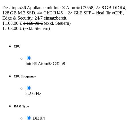
Desktop-x86 Appliance mit Intel® Atom® C3558, 2× 8 GB DDR4,
128 GB M.2 SSD, 4× GbE RJ45 + 2× GbE SFP – ideal für vCPE,
Edge & Security, 24/7 einsatzbereit.
1.168,00
€
1.168,00
€
(exkl. Steuern)
1.168,00
€
(exkl. Steuern)
CPU
Intel® Atom® C3558
CPU Frequency
2.2 GHz
RAM Type
DDR4