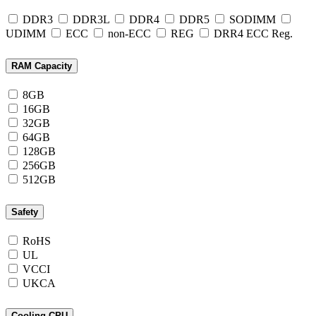
DDR3
DDR3L
DDR4
DDR5
SODIMM
UDIMM
ECC
non-ECC
REG
DRR4 ECC Reg.
RAM Capacity
8GB
16GB
32GB
64GB
128GB
256GB
512GB
Safety
RoHS
UL
VCCI
UKCA
Cooling CPU