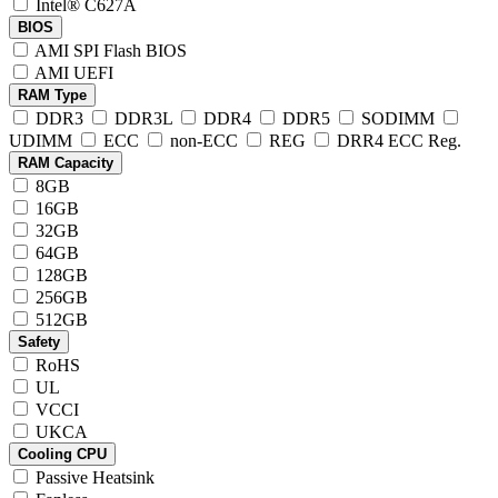
Intel® C627A
BIOS
AMI SPI Flash BIOS
AMI UEFI
RAM Type
DDR3
DDR3L
DDR4
DDR5
SODIMM
UDIMM
ECC
non-ECC
REG
DRR4 ECC Reg.
RAM Capacity
8GB
16GB
32GB
64GB
128GB
256GB
512GB
Safety
RoHS
UL
VCCI
UKCA
Cooling CPU
Passive Heatsink