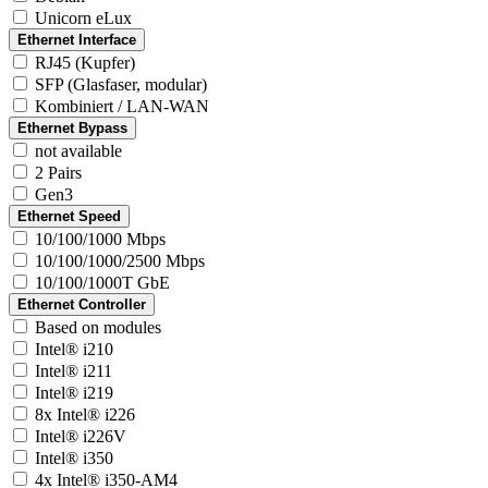
Unicorn eLux
Ethernet Interface
RJ45 (Kupfer)
SFP (Glasfaser, modular)
Kombiniert / LAN-WAN
Ethernet Bypass
not available
2 Pairs
Gen3
Ethernet Speed
10/100/1000 Mbps
10/100/1000/2500 Mbps
10/100/1000T GbE
Ethernet Controller
Based on modules
Intel® i210
Intel® i211
Intel® i219
8x Intel® i226
Intel® i226V
Intel® i350
4x Intel® i350-AM4