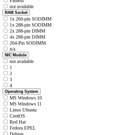
Fanless
not available
RAM Socket
1x 260-pin SODIMM
1x 288-pin SODIMM
2x 288-pin DIMM
4x 288-pin DIMM
204-Pin SODIMM
n/a
NIC Module
not available
1
2
3
4
Operating System
MS Windows 10
MS Windows 11
Linux Ubuntu
CentOS
Red Hat
Fedora EPEL
Debian