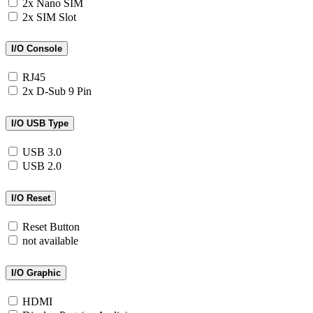
2x Nano SIM
2x SIM Slot
I/O Console
RJ45
2x D-Sub 9 Pin
I/O USB Type
USB 3.0
USB 2.0
I/O Reset
Reset Button
not available
I/O Graphic
HDMI