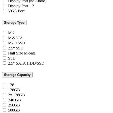
Display Port (no Audio)
Display Port 1.2
VGA Port
Storage Type
M.2
M-SATA
M2.0 SSD
2.5“ SSD
Half Size M-Sata
SSD
2.5" SATA HDD/SSD
Storage Capacity
128
128GB
2x 128GB
240 GB
256GB
500GB