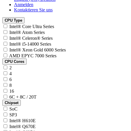
Anmelden
Kontaktieren Sie uns
CPU Type
Intel® Core Ultra Series
Intel® Atom Series
Intel® Celeron® Series
Intel® i5-14000 Series
Intel® Xeon Gold 6000 Series
AMD EPYC 7000 Series
CPU Cores
2
4
6
8
16
6C + 8C / 20T
Chipset
SoC
SP3
Intel® H610E
Intel® Q670E