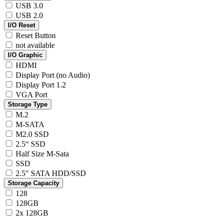
USB 3.0
USB 2.0
I/O Reset
Reset Button
not available
I/O Graphic
HDMI
Display Port (no Audio)
Display Port 1.2
VGA Port
Storage Type
M.2
M-SATA
M2.0 SSD
2.5“ SSD
Half Size M-Sata
SSD
2.5" SATA HDD/SSD
Storage Capacity
128
128GB
2x 128GB