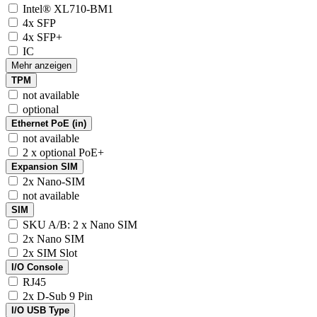
Intel® XL710-BM1
4x SFP
4x SFP+
IC
Mehr anzeigen
TPM
not available
optional
Ethernet PoE (in)
not available
2 x optional PoE+
Expansion SIM
2x Nano-SIM
not available
SIM
SKU A/B: 2 x Nano SIM
2x Nano SIM
2x SIM Slot
I/O Console
RJ45
2x D-Sub 9 Pin
I/O USB Type