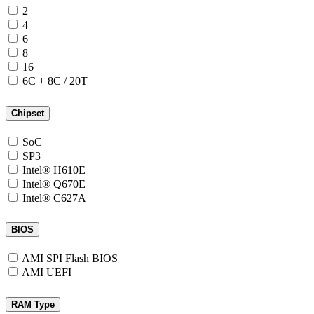
2
4
6
8
16
6C + 8C / 20T
Chipset
SoC
SP3
Intel® H610E
Intel® Q670E
Intel® C627A
BIOS
AMI SPI Flash BIOS
AMI UEFI
RAM Type