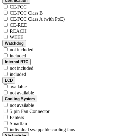
Certification
CE/FCC
CE/FCC Class B
CE/FCC Class A (with PoE)
CE-RED
REACH
WEEE
Watchdog
not included
included
Internal RTC
not included
included
LCD
available
not available
Cooling System
not available
5-pin Fan Connector
Fanless
Smartfan
individual swappable cooling fans
Stichwörter