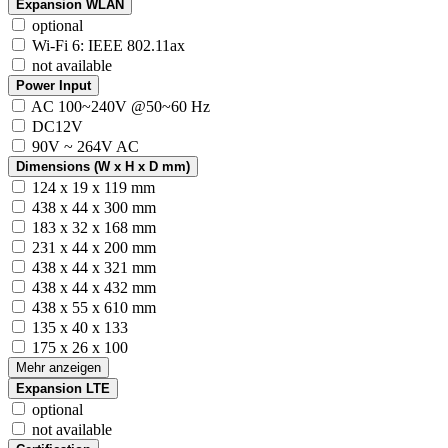
Expansion WLAN
optional
Wi-Fi 6: IEEE 802.11ax
not available
Power Input
AC 100~240V @50~60 Hz
DC12V
90V ~ 264V AC
Dimensions (W x H x D mm)
124 x 19 x 119 mm
438 x 44 x 300 mm
183 x 32 x 168 mm
231 x 44 x 200 mm
438 x 44 x 321 mm
438 x 44 x 432 mm
438 x 55 x 610 mm
135 x 40 x 133
175 x 26 x 100
Mehr anzeigen
Expansion LTE
optional
not available