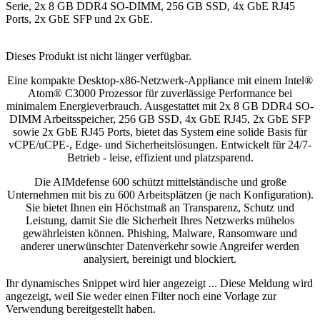
Serie, 2x 8 GB DDR4 SO-DIMM, 256 GB SSD, 4x GbE RJ45
Ports, 2x GbE SFP und 2x GbE.
Dieses Produkt ist nicht länger verfügbar.
Eine kompakte Desktop-x86-Netzwerk-Appliance mit einem Intel®
Atom® C3000 Prozessor für zuverlässige Performance bei
minimalem Energieverbrauch. Ausgestattet mit 2x 8 GB DDR4 SO-
DIMM Arbeitsspeicher, 256 GB SSD, 4x GbE RJ45, 2x GbE SFP
sowie 2x GbE RJ45 Ports, bietet das System eine solide Basis für
vCPE/uCPE-, Edge- und Sicherheitslösungen. Entwickelt für 24/7-
Betrieb - leise, effizient und platzsparend.
Die AIMdefense 600 schützt mittelständische und große
Unternehmen mit bis zu 600 Arbeitsplätzen (je nach Konfiguration).
Sie bietet Ihnen ein Höchstmaß an Transparenz, Schutz und
Leistung, damit Sie die Sicherheit Ihres Netzwerks mühelos
gewährleisten können. Phishing, Malware, Ransomware und
anderer unerwünschter Datenverkehr sowie Angreifer werden
analysiert, bereinigt und blockiert.
Ihr dynamisches Snippet wird hier angezeigt ... Diese Meldung wird
angezeigt, weil Sie weder einen Filter noch eine Vorlage zur
Verwendung bereitgestellt haben.