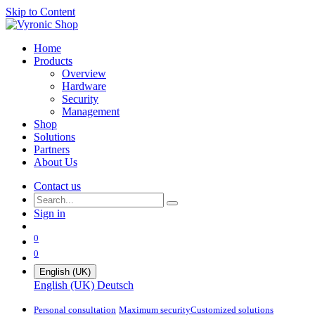
Skip to Content
Home
Products
Overview
Hardware
Security
Management
Shop
Solutions
Partners
About Us
Contact us
Sign in
0
0
English (UK)
English (UK)
Deutsch
Personal consultation
Maximum security​
Customized solutions