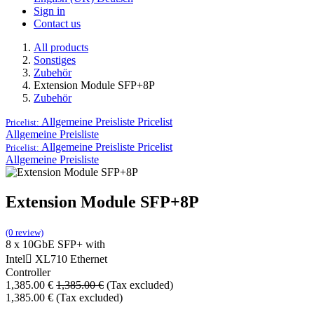
Sign in
Contact us
All products
Sonstiges
Zubehör
Extension Module SFP+8P
Zubehör
Allgemeine Preisliste
Pricelist
Pricelist:
Allgemeine Preisliste
Allgemeine Preisliste
Pricelist
Pricelist:
Allgemeine Preisliste
Extension Module SFP+8P
(0 review)
8 x 10GbE SFP+ with
Intel XL710 Ethernet
Controller
1,385.00
€
1,385.00
€
(Tax excluded)
1,385.00
€
(Tax excluded)